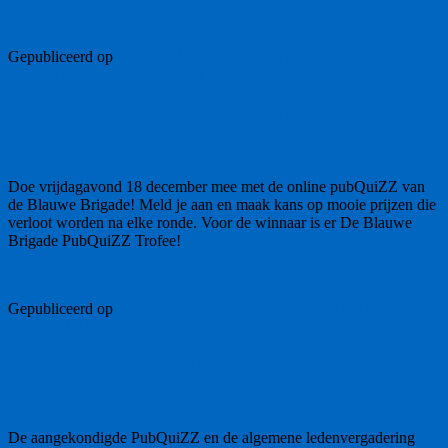
Gepubliceerd op
12 december 2020
12 maart 2021
De Blauwe
Brigade
PubQuiZZ
ZZ Leiden
Meld je aan voor de PubQuiZZ van De
Blauwe Brigade!
Doe vrijdagavond 18 december mee met de online pubQuiZZ van
de Blauwe Brigade! Meld je aan en maak kans op mooie prijzen die
verloot worden na elke ronde. Voor de winnaar is er De Blauwe
Brigade PubQuiZZ Trofee!
Lees verder
Gepubliceerd op
12 november 2019
22 november 2019
Blauwe
Brigade
PubQuiZZ
ZZ Leiden
PubQuiZZ en ALV op 28 november gaan
niet door
De aangekondigde PubQuiZZ en de algemene ledenvergadering