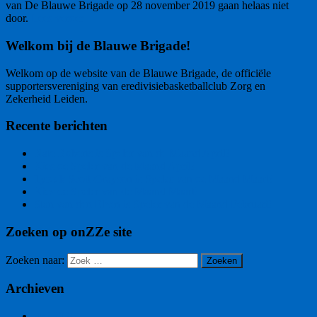
van De Blauwe Brigade op 28 november 2019 gaan helaas niet
door.
Lees verder
Welkom bij de Blauwe Brigade!
Welkom op de website van de Blauwe Brigade, de officiële
supportersvereniging van eredivisiebasketballclub Zorg en
Zekerheid Leiden.
Recente berichten
Nate Roberts is Speler van de Maand April!
Kies de Speler van de Maand April!
Tyreek Scott-Grayson is Speler van de Maand Maart!
Kies de Speler van de Maand Maart!
Stan van den Elzen is Speler van de Maand Februari!
Zoeken op onZZe site
Zoeken naar:
Zoeken
Archieven
mei 2026