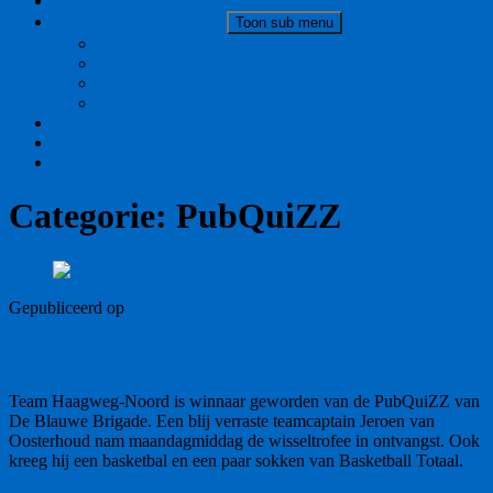
Nieuws
Over de Blauwe Brigade
Toon sub menu
Liedjes en leuzen
Cookies
Privacy
Reglement busreizen
Contributie
Word lid!
Contact
Categorie:
PubQuiZZ
Gepubliceerd op
21 december 2020
De Blauwe Brigade
PubQuiZZ
Team Haagweg Noord wint PubQuiZZ!
Team Haagweg-Noord is winnaar geworden van de PubQuiZZ van
De Blauwe Brigade. Een blij verraste teamcaptain Jeroen van
Oosterhoud nam maandagmiddag de wisseltrofee in ontvangst. Ook
kreeg hij een basketbal en een paar sokken van Basketball Totaal.
Lees verder